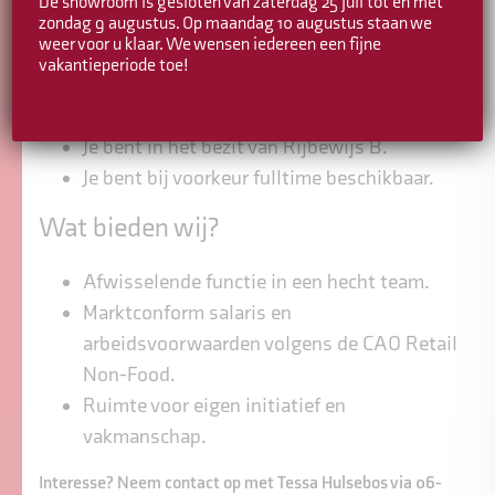
De showroom is gesloten van zaterdag 25 juli tot en met
installateur of vergelijkbaar.
zondag 9 augustus. Op maandag 10 augustus staan we
weer voor u klaar. We wensen iedereen een fijne
Je bent zelfstandig, nauwkeurig en
vakantieperiode toe!
oplossingsgericht.
Je bent representatief en klantgericht.
Je bent in het bezit van Rijbewijs B.
Je bent bij voorkeur fulltime beschikbaar.
Wat bieden wij?
Afwisselende functie in een hecht team.
Marktconform salaris en
arbeidsvoorwaarden volgens de CAO Retail
Non-Food.
Ruimte voor eigen initiatief en
vakmanschap.
Interesse? Neem contact op met Tessa Hulsebos via 06-