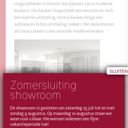
mogelijkheden in kleuren die populair zijn in moderne
keukens. Een keuken taupe biedt een neutrale en toch
een warme uitstraling, terwijl keuken beige een
subtiele en lichte uitstraling creëert. Met deze kleuren
als basis creëert u een neutrale moderne keuken.
SLUITEN
Zomersluiting
showroom
De showroom is gesloten van zaterdag 25 juli tot en met
zondag 9 augustus. Op maandag 10 augustus staan we
weer voor u klaar. We wensen iedereen een fijne
vakantieperiode toe!